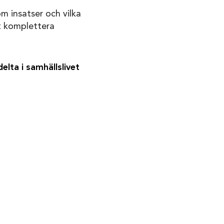
 insatser och vilka
tt komplettera
elta i samhällslivet