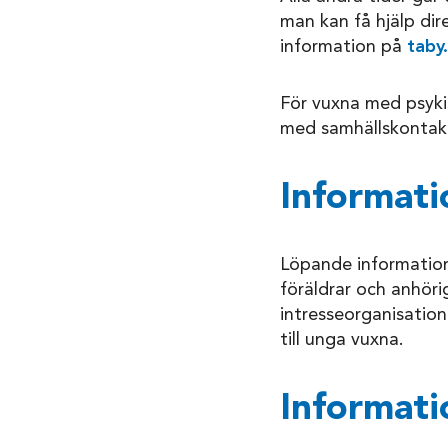
man kan få hjälp dir
information på
taby
För vuxna med psyki
med samhällskontakt
Informati
Löpande informations
föräldrar och anhöri
intresseorganisation
till unga vuxna.
Informati