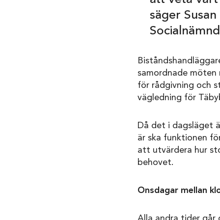
säger Susan 
Socialnämnd
Biståndshandläggaren
samordnade möten nä
för rådgivning och s
vägledning för Täby
Då det i dagsläget 
är ska funktionen fö
att utvärdera hur st
behovet.
Onsdagar mellan klo
Alla andra tider går 