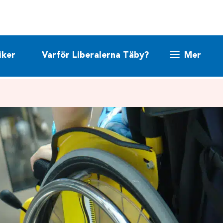
iker
Varför Liberalerna Täby?
Mer