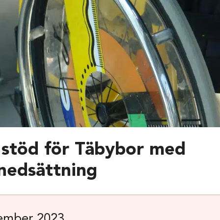
 stöd för Täbybor med
nedsättning
ember 2023