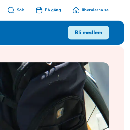
Sök
På gång
liberalerna.se
Bli medlem