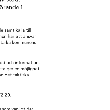
örande i
 samt kalla till
en har ett ansvar
örstärka kommunens
öd och information,
tta ger en möjlighet
ån det faktiska
72 20.
0 som vanligt där