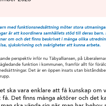
arn med funktionsnedsättning möter stora utmaningar i
ar är att koordinera samhällets stöd till deras barn. 
nar om och det finns beskrivet i många olika utrednin
hälsa, sjukskrivning och svårigheter att kunna arbeta.
ande perspektiv inför nu Täbyalliansen, på Liberalernas 
gledande funktion i kommunen, framför allt för föräldr
edsättningar. Det är en öppen insats utan biståndsbe
rupp.
 det ska vara enklare att få kunskap om v
t få. Det finns många aktörer och det k
t man ska vända sig när man har behov 