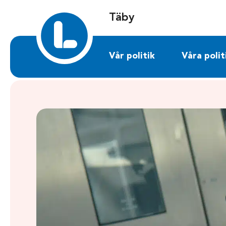
Sök på taby.liberalerna.se
Täby
Vår politik
Våra polit