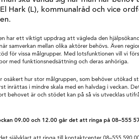
El Hark (L), kommunalråd och vice ordf
en.
 har ett viktigt uppdrag att vägleda den hjälpsökande
r samverkan mellan olika aktörer behövs. Även region
töd för vissa målgrupper. Med lotsfunktionen vill vi f
bor med funktionsnedsättning och deras anhöriga.
är osäkert hur stor målgruppen, som behöver utökad st
rst inrättas i mindre skala med en halvdag i veckan. De
ort behovet är och stödet kan på så vis utvecklas utifr
ckan 09.00 och 12.00 går det att ringa på 08–555 5
det självklart att ringa till kontaktcenter 08–555 590 0