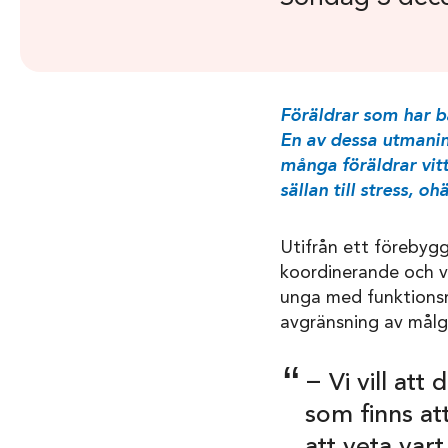
Föräldrar som har b
En av dessa utmaning
många föräldrar vitt
sällan till stress, o
Utifrån ett förebygg
koordinerande och vä
unga med funktionsn
avgränsning av målg
− Vi vill att
som finns at
att veta var