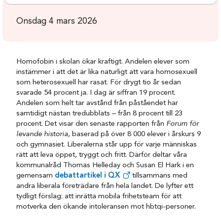
Onsdag 4 mars 2026
Homofobin i skolan ökar kraftigt. Andelen elever som
instämmer i att det är lika naturligt att vara homosexuell
som heterosexuell har rasat. För drygt tio år sedan
svarade 54 procent ja. I dag är siffran 19 procent.
Andelen som helt tar avstånd från påståendet har
samtidigt nästan tredubblats – från 8 procent till 23
procent. Det visar den senaste rapporten från
Forum för
levande historia
, baserad på över 8 000 elever i årskurs 9
och gymnasiet. Liberalerna står upp för varje människas
rätt att leva öppet, tryggt och fritt. Därför deltar våra
kommunalråd Thomas Helleday och Susan El Hark i en
gemensam
debattartikel i QX
tillsammans med
andra liberala företrädare från hela landet. De lyfter ett
tydligt förslag: att inrätta mobila frihetsteam för att
motverka den ökande intoleransen mot hbtqi-personer.