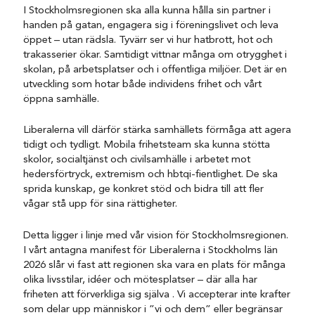
I Stockholmsregionen ska alla kunna hålla sin partner i
handen på gatan, engagera sig i föreningslivet och leva
öppet – utan rädsla. Tyvärr ser vi hur hatbrott, hot och
trakasserier ökar. Samtidigt vittnar många om otrygghet i
skolan, på arbetsplatser och i offentliga miljöer. Det är en
utveckling som hotar både individens frihet och vårt
öppna samhälle.
Liberalerna vill därför stärka samhällets förmåga att agera
tidigt och tydligt. Mobila frihetsteam ska kunna stötta
skolor, socialtjänst och civilsamhälle i arbetet mot
hedersförtryck, extremism och hbtqi-fientlighet. De ska
sprida kunskap, ge konkret stöd och bidra till att fler
vågar stå upp för sina rättigheter.
Detta ligger i linje med vår vision för Stockholmsregionen.
I vårt antagna manifest för Liberalerna i Stockholms län
2026 slår vi fast att regionen ska vara en plats för många
olika livsstilar, idéer och mötesplatser – där alla har
friheten att förverkliga sig själva . Vi accepterar inte krafter
som delar upp människor i ”vi och dem” eller begränsar